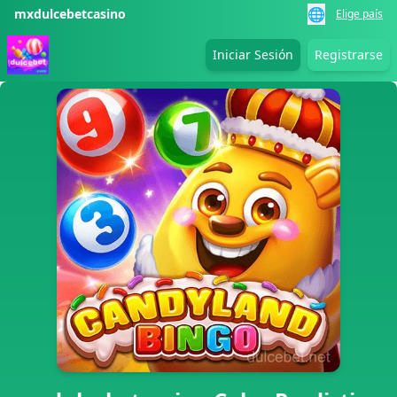
🌐
mxdulcebetcasino
Elige país
Iniciar Sesión
Registrarse